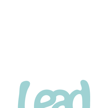
BEFORE
ナイス笑顔超かわいい～～！！🍀
モアちゃん🎀