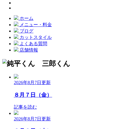
ホーム
メニュー・料金
ブログ
カットスタイル
よくある質問
店舗情報
2026年8月7日
更新
８月７日（金）
記事を読む
2026年8月7日
更新