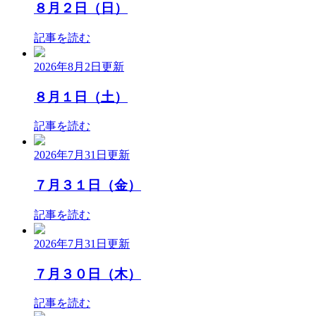
８月２日（日）
記事を読む
2026年8月2日
更新
８月１日（土）
記事を読む
2026年7月31日
更新
７月３１日（金）
記事を読む
2026年7月31日
更新
７月３０日（木）
記事を読む