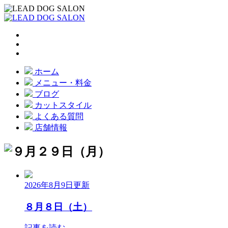
ホーム
メニュー・料金
ブログ
カットスタイル
よくある質問
店舗情報
2026年8月9日
更新
８月８日（土）
記事を読む