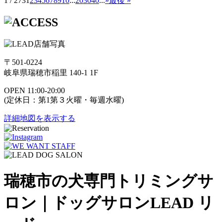
1 / 273
1
2
3
4
5
6
7
8
9
10
...
20
30
40
...
»
最後 »
〒501-0224
岐阜県瑞穂市稲里 140-1 1F
OPEN 11:00-20:00
(定休日：第1第３火曜・毎週水曜)
詳細地図を表示する
瑞穂市の犬専門トリミングサ
ロン｜ドッグサロンLEAD リ