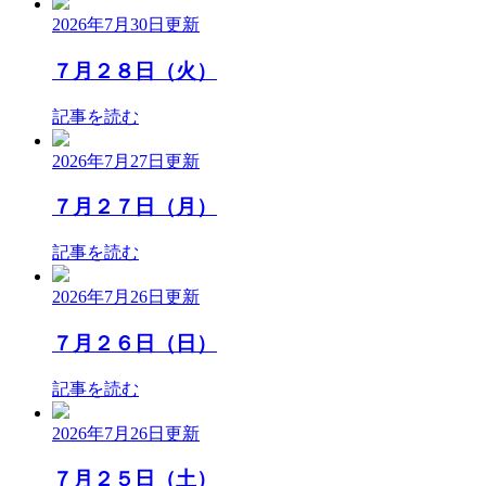
2026年7月30日
更新
７月２８日（火）
記事を読む
2026年7月27日
更新
７月２７日（月）
記事を読む
2026年7月26日
更新
７月２６日（日）
記事を読む
2026年7月26日
更新
７月２５日（土）