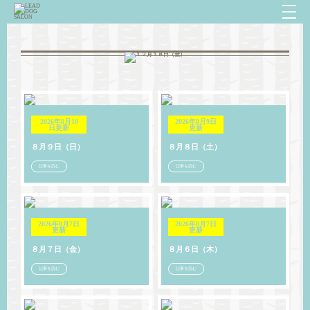
2026年8月10
2026年8月9日
日
更新
更新
８月９日（日）
８月８日（土）
記事を読む
記事を読む
2026年8月7日
2026年8月7日
更新
更新
８月７日（金）
８月６日（木）
記事を読む
記事を読む