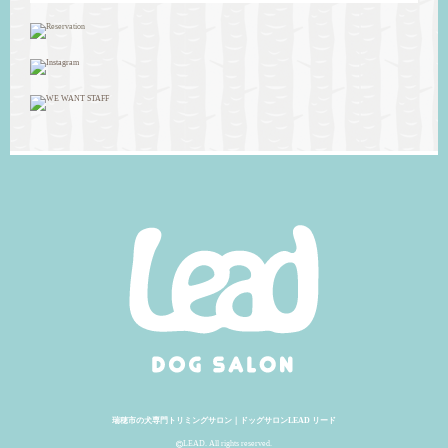
瑞穂市の犬専門トリミングサロン｜ドッグサロンLEAD リード
LEAD. All rights reserved.