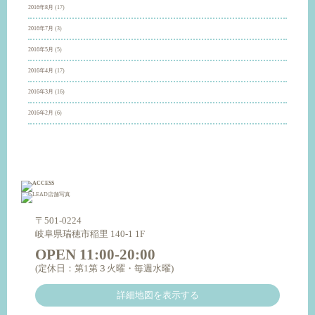
2016年8月
(17)
2016年7月
(3)
2016年5月
(5)
2016年4月
(17)
2016年3月
(16)
2016年2月
(6)
〒501-0224
岐阜県瑞穂市稲里 140-1 1F
OPEN 11:00-20:00
(定休日：第1第３火曜・毎週水曜)
詳細地図を表示する