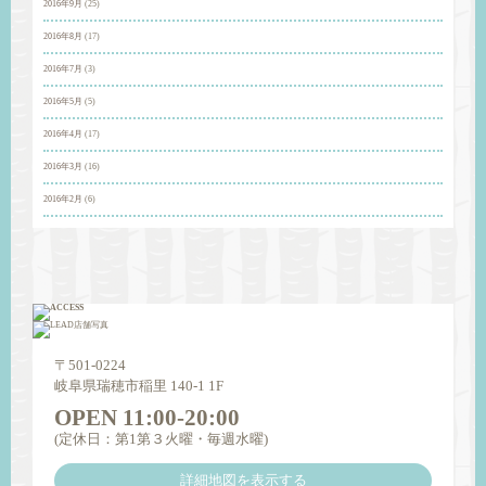
2016年9月
(25)
2016年8月
(17)
2016年7月
(3)
2016年5月
(5)
2016年4月
(17)
2016年3月
(16)
2016年2月
(6)
〒501-0224
岐阜県瑞穂市稲里 140-1 1F
OPEN 11:00-20:00
(定休日：第1第３火曜・毎週水曜)
詳細地図を表示する