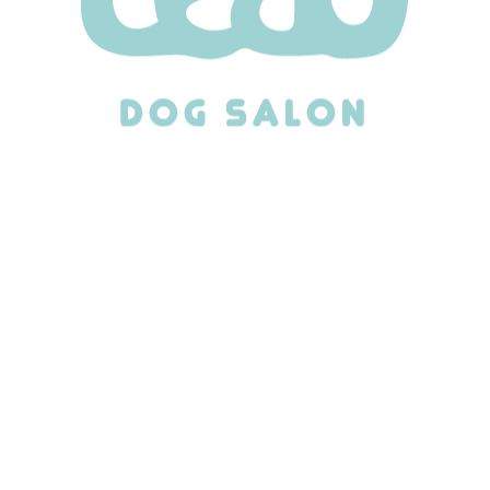
BEFORE撮り忘れです(-_-;)
まん丸お口がとってもキュート！🍀
ふくくん👑