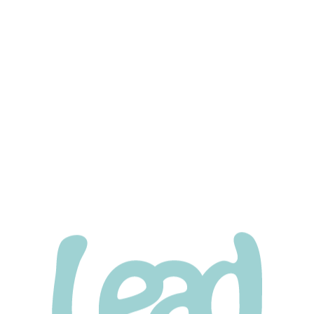
BEFORE
声に反応してくれるの嬉しい～！🍀
フクくん👑