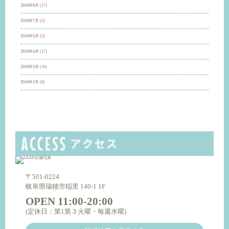
2016年8月
(17)
2016年7月
(3)
2016年5月
(5)
2016年4月
(17)
2016年3月
(16)
2016年2月
(6)
〒501-0224
岐阜県瑞穂市稲里 140-1 1F
OPEN 11:00-20:00
(定休日：第1第３火曜・毎週水曜)