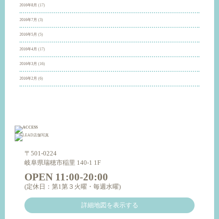
2016年8月
(17)
2016年7月
(3)
2016年5月
(5)
2016年4月
(17)
2016年3月
(16)
2016年2月
(6)
〒501-0224
岐阜県瑞穂市稲里 140-1 1F
OPEN 11:00-20:00
(定休日：第1第３火曜・毎週水曜)
詳細地図を表示する