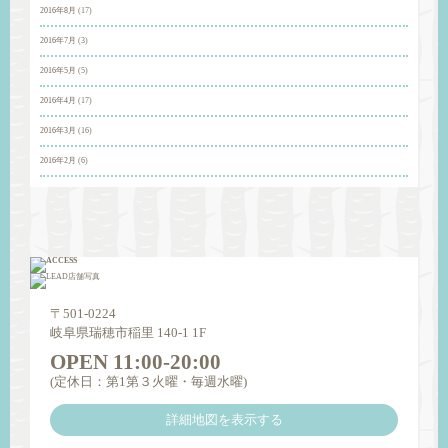
2016年8月
(17)
2016年7月
(3)
2016年5月
(5)
2016年4月
(17)
2016年3月
(16)
2016年2月
(6)
〒501-0224
岐阜県瑞穂市稲里 140-1 1F
OPEN 11:00-20:00
(定休日：第1第３火曜・毎週水曜)
詳細地図を表示する