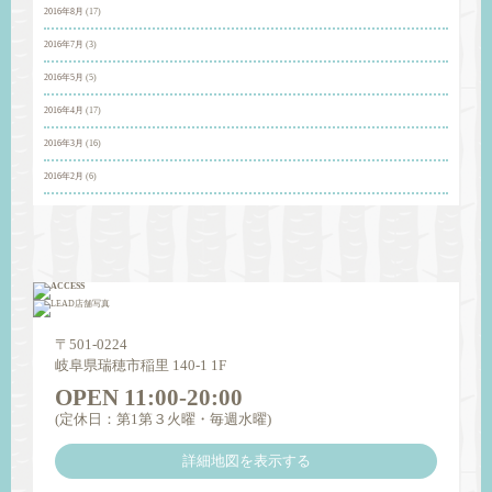
2016年8月
(17)
2016年7月
(3)
2016年5月
(5)
2016年4月
(17)
2016年3月
(16)
2016年2月
(6)
〒501-0224
岐阜県瑞穂市稲里 140-1 1F
OPEN 11:00-20:00
(定休日：第1第３火曜・毎週水曜)
詳細地図を表示する