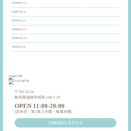
2016年8月
(17)
2016年7月
(3)
2016年5月
(5)
2016年4月
(17)
2016年3月
(16)
2016年2月
(6)
〒501-0224
岐阜県瑞穂市稲里 140-1 1F
OPEN 11:00-20:00
(定休日：第1第３火曜・毎週水曜)
詳細地図を表示する