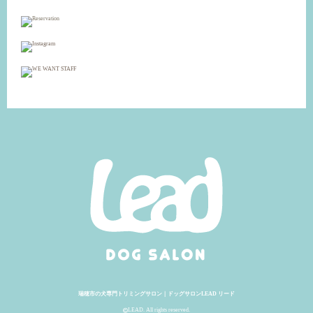
瑞穂市の犬専門トリミングサロン｜ドッグサロンLEAD リード
LEAD. All rights reserved.