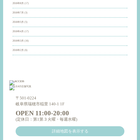
2016年8月
(17)
2016年7月
(3)
2016年5月
(5)
2016年4月
(17)
2016年3月
(16)
2016年2月
(6)
〒501-0224
岐阜県瑞穂市稲里 140-1 1F
OPEN 11:00-20:00
(定休日：第1第３火曜・毎週水曜)
詳細地図を表示する