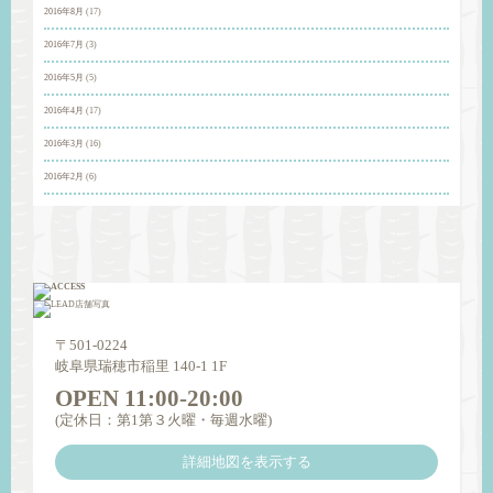
2016年8月
(17)
2016年7月
(3)
2016年5月
(5)
2016年4月
(17)
2016年3月
(16)
2016年2月
(6)
〒501-0224
岐阜県瑞穂市稲里 140-1 1F
OPEN 11:00-20:00
(定休日：第1第３火曜・毎週水曜)
詳細地図を表示する